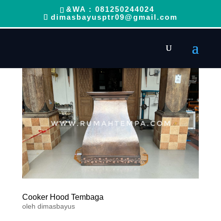
&WA : 081250244024
dimasbayusptr09@gmail.com
Cooker Hood Tembaga
oleh
dimasbayus