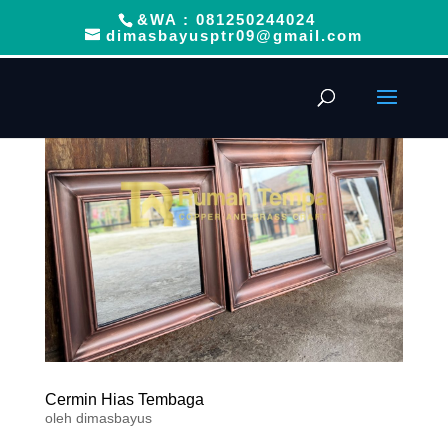
&WA : 081250244024
dimasbayusptr09@gmail.com
Cermin Hias Tembaga
oleh
dimasbayus