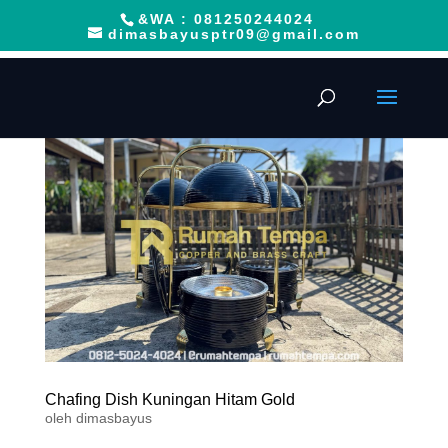
&WA : 081250244024
dimasbayusptr09@gmail.com
Chafing Dish Kuningan Hitam Gold
oleh
dimasbayus