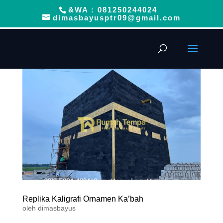
&WA : 081250244024
dimasbayusptr09@gmail.com
Replika Kaligrafi Ornamen Ka’bah
oleh
dimasbayus