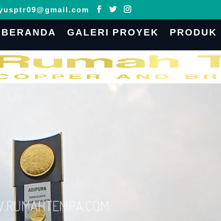
yusptr09@gmail.com
BERANDA
GALERI PROYEK
PRODUK