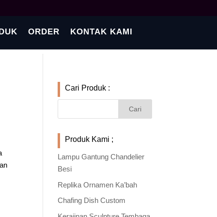
DUK
ORDER
KONTAK KAMI
Cari Produk :
Produk Kami ;
a
Lampu Gantung Chandelier
han
Besi
Replika Ornamen Ka’bah
Chafing Dish Custom
Kerajinan Sculpture Tembaga