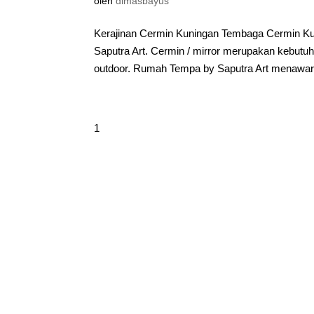
oleh
dimasbayus
Kerajinan Cermin Kuningan Tembaga Cermin K
Saputra Art. Cermin / mirror merupakan kebut
outdoor. Rumah Tempa by Saputra Art menawark
1