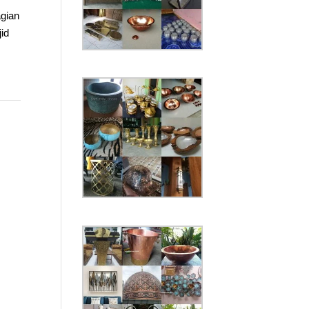
agian
id