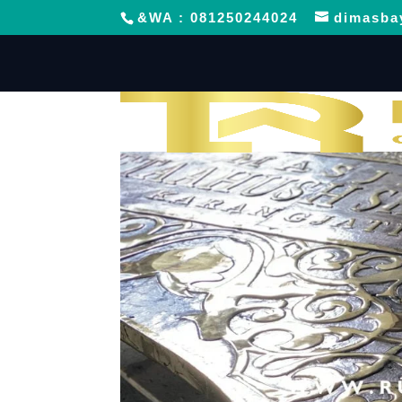
&WA : 081250244024
dimasba