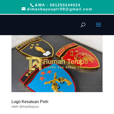
&WA : 081250244024
dimasbayusptr09@gmail.com
Logo Kesatuan Polri
oleh
dimasbayus