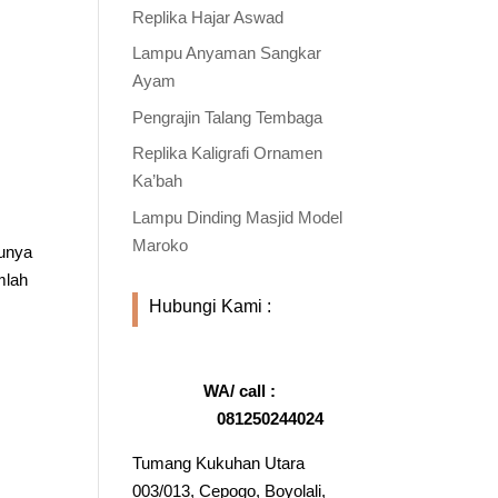
Replika Hajar Aswad
Lampu Anyaman Sangkar
Ayam
Pengrajin Talang Tembaga
Replika Kaligrafi Ornamen
Ka’bah
Lampu Dinding Masjid Model
Maroko
tunya
mlah
Hubungi Kami :
WA/ call :
081250244024
Tumang Kukuhan Utara
003/013, Cepogo, Boyolali,