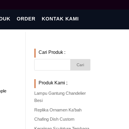
DUK
ORDER
KONTAK KAMI
Cari Produk :
Produk Kami ;
mple
Lampu Gantung Chandelier
t
Besi
Replika Ornamen Ka’bah
Chafing Dish Custom
Kerajinan Sculpture Tembaga