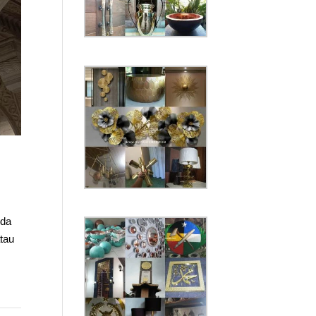
nda
tau