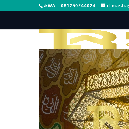
&WA : 081250244024
dimasba