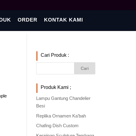
DUK
ORDER
KONTAK KAMI
Cari Produk :
Produk Kami ;
mple
Lampu Gantung Chandelier
t
Besi
Replika Ornamen Ka’bah
Chafing Dish Custom
Kerajinan Sculpture Tembaga