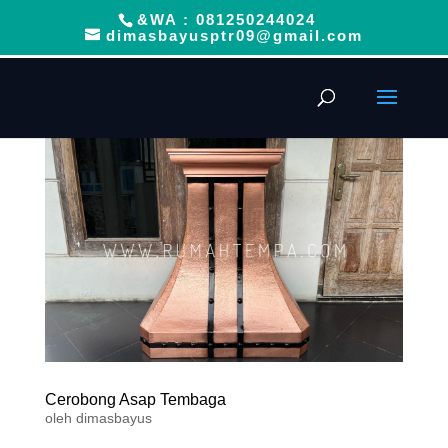
&WA : 081250244024
dimasbayusptr09@gmail.com
Cerobong Asap Tembaga
oleh
dimasbayus