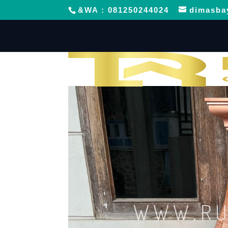
&WA : 081250244024
dimasba