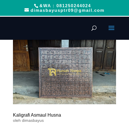
&WA : 081250244024
dimasbayusptr09@gmail.com
Kaligrafi Asmaul Husna
oleh
dimasbayus