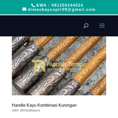
&WA : 081250244024
dimasbayusptr09@gmail.com
Handle Kayu Kombinasi Kuningan
oleh
dimasbayus