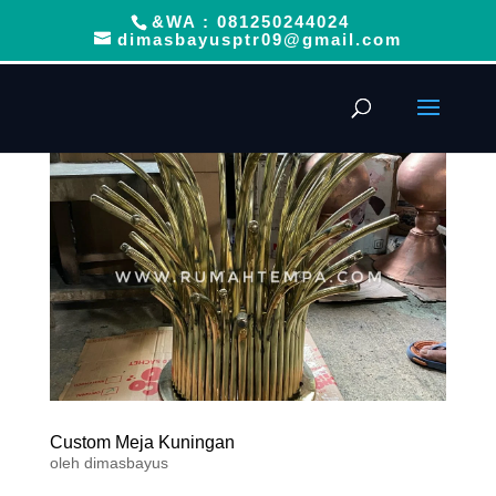
&WA : 081250244024
dimasbayusptr09@gmail.com
Custom Meja Kuningan
oleh
dimasbayus