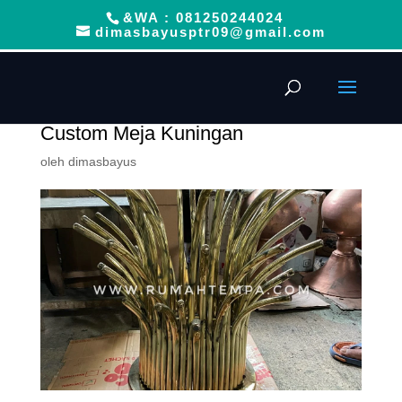
&WA : 081250244024
dimasbayusptr09@gmail.com
Custom Meja Kuningan
oleh
dimasbayus