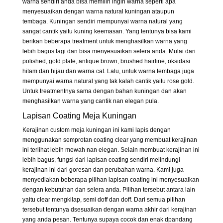
warna sendiri anda bisa memilih ingin warna seperti apa
menyesuaikan dengan warna natural kuningan ataupun
tembaga. Kuningan sendiri mempunyai warna natural yang
sangat cantik yaitu kuning keemasan. Yang tentunya bisa kami
berikan beberapa treatment untuk menghasilkan warna yang
lebih bagus lagi dan bisa menyesuaikan selera anda. Mulai dari
polished, gold plate, antique brown, brushed hairline, oksidasi
hitam dan hijau dan warna cat. Lalu, untuk warna tembaga juga
mempunyai warna natural yang tak kalah cantik yaitu rose gold.
Untuk treatmentnya sama dengan bahan kuningan dan akan
menghasilkan warna yang cantik nan elegan pula.
Lapisan Coating Meja Kuningan
Kerajinan custom meja kuningan ini kami lapis dengan
menggunakan semprotan coating clear yang membuat kerajinan
ini terlihat lebih mewah nan elegan. Selain membuat kerajinan ini
lebih bagus, fungsi dari lapisan coating sendiri melindungi
kerajinan ini dari goresan dan perubahan warna. Kami juga
menyediakan beberapa pilihan lapisan coating ini menyesuaikan
dengan kebutuhan dan selera anda. Pilihan tersebut antara lain
yaitu clear mengkilap, semi doff dan doff. Dari semua pilihan
tersebut tentunya dsesuaikan dengan warna akhir dari kerajinan
yang anda pesan. Tentunya supaya cocok dan enak dpandang