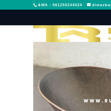
&WA : 081250244024
dimasba