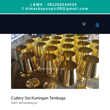
&WA : 081250244024
dimasbayusptr09@gmail.com
Cutlery Set Kuningan Tembaga
oleh
dimasbayus