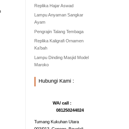
Replika Hajar Aswad
h
Lampu Anyaman Sangkar
Ayam
Pengrajin Talang Tembaga
Replika Kaligrafi Ornamen
Ka’bah
Lampu Dinding Masjid Model
Maroko
Hubungi Kami :
WA/ call :
081250244024
Tumang Kukuhan Utara
003/013, Cepogo, Boyolali,