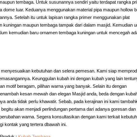
aupun tembaga. Untuk susunannya sendiri yaitu terdapat rangka pr
a dome luar. Keduanya menggunakan material pipa maupun hollow b
nnya. Setelah itu untuk lapisan rangka primer menggunakan plat
men kuningan maupun tembaga tampak dari dalam masjid. Kemudian u
lvalum kemudian baru ornamen tembaga kuningan untuk mencegah a
 menyesuaikan kebutuhan dan selera pemesan. Kami siap memprod
emasangannya. Keunggulan kubah ini dengan kubah yang lain tentu
n motif beragam, pilihan warna yang banyak. Selain itu dengan
enambah kesan mewah dan elegan Masjid anda, beda dengan kuba
 anda tidak perlu khawatir. Sebab, pada kerajinan ini kami tambah
n begitu akan menjadi perlindungan pertama dari adanya goresan dan
erubahan warna. Segera konsultasikan dengan kami terkait kebutu
i kontak yang tertera dbawah ini.
Produk :
Kubah Tembaga