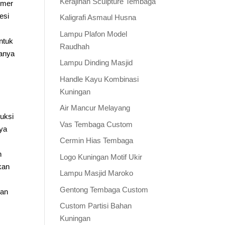
Kerajinan Sculpture Tembaga
imer
esi
Kaligrafi Asmaul Husna
Lampu Plafon Model
ntuk
Raudhah
danya
Lampu Dinding Masjid
Handle Kayu Kombinasi
Kuningan
Air Mancur Melayang
uksi
Vas Tembaga Custom
nya
Cermin Hias Tembaga
h
Logo Kuningan Motif Ukir
kan
Lampu Masjid Maroko
Gentong Tembaga Custom
han
Custom Partisi Bahan
Kuningan