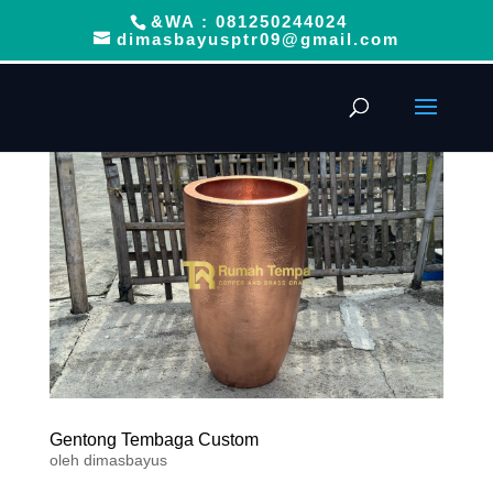
&WA : 081250244024
dimasbayusptr09@gmail.com
Gentong Tembaga Custom
oleh
dimasbayus