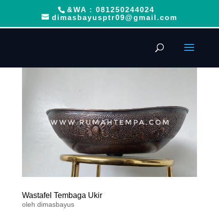
&WA : 081250244024
dimasbayusptr09@gmail.com
Wastafel Tembaga Ukir
oleh
dimasbayus