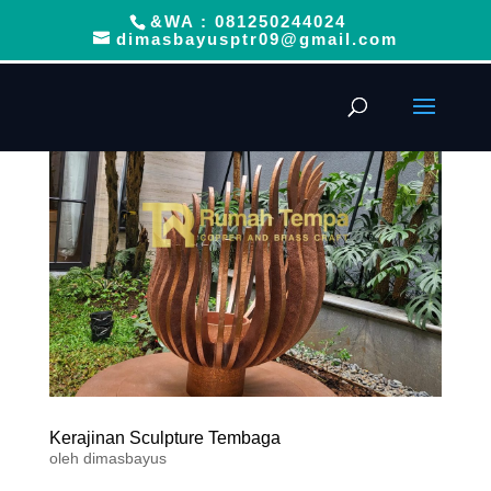
&WA : 081250244024
dimasbayusptr09@gmail.com
Kerajinan Sculpture Tembaga
oleh
dimasbayus