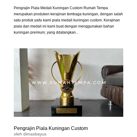
Pengrajin Piala Medali Kuningan Custom Rumah Tempa
merupakan produken kerajinan tembaga kuningan, dengan salah
satu produk yaitu kami piala medali kuningan custom. Kerajinan
piala dan medali ini kami buat dengan menggunakan bahan
kuningan premium, yang ddatangkan...
Pengrajin Piala Kuningan Custom
oleh
dimasbayus