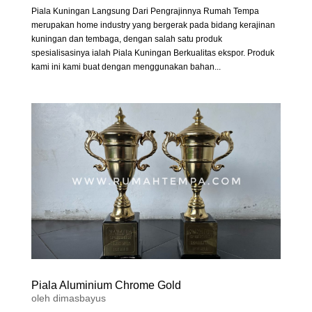
Piala Kuningan Langsung Dari Pengrajinnya Rumah Tempa
merupakan home industry yang bergerak pada bidang kerajinan
kuningan dan tembaga, dengan salah satu produk
spesialisasinya ialah Piala Kuningan Berkualitas ekspor. Produk
kami ini kami buat dengan menggunakan bahan...
Piala Aluminium Chrome Gold
oleh
dimasbayus