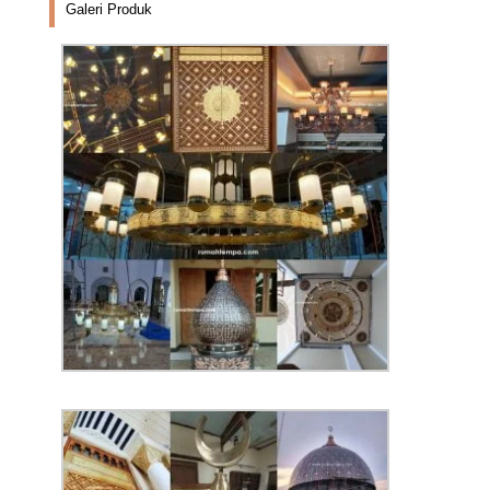
Galeri Produk