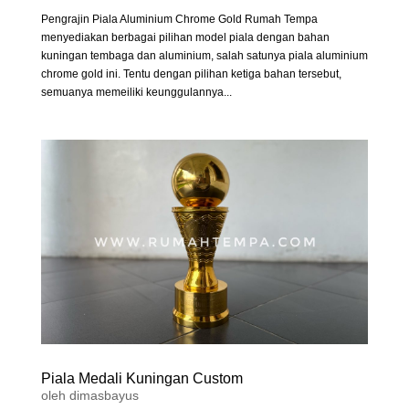
Pengrajin Piala Aluminium Chrome Gold Rumah Tempa
menyediakan berbagai pilihan model piala dengan bahan
kuningan tembaga dan aluminium, salah satunya piala aluminium
chrome gold ini. Tentu dengan pilihan ketiga bahan tersebut,
semuanya memeiliki keunggulannya...
Piala Medali Kuningan Custom
oleh
dimasbayus