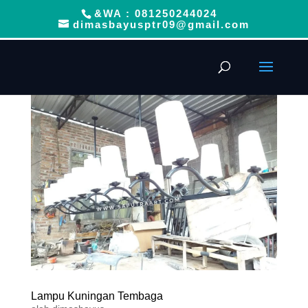
&WA : 081250244024
dimasbayusptr09@gmail.com
Lampu Kuningan Tembaga