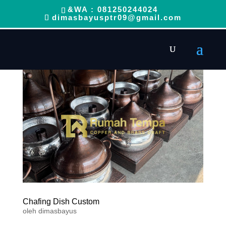
&WA : 081250244024
dimasbayusptr09@gmail.com
Chafing Dish Custom
oleh
dimasbayus