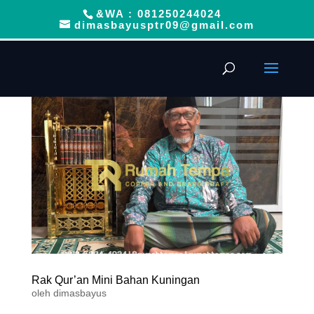
&WA : 081250244024
dimasbayusptr09@gmail.com
Rak Qur’an Mini Bahan Kuningan
oleh
dimasbayus