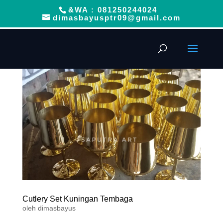
&WA : 081250244024
dimasbayusptr09@gmail.com
Cutlery Set Kuningan Tembaga
oleh
dimasbayus