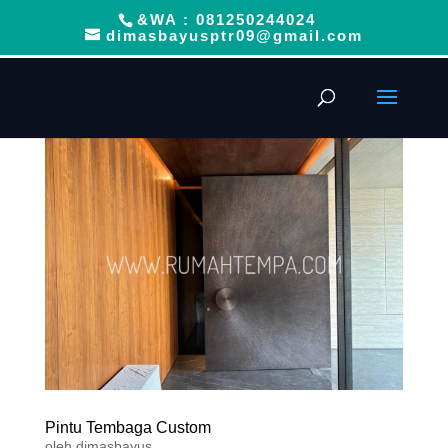
&WA : 081250244024
dimasbayusptr09@gmail.com
Pintu Tembaga Custom
oleh
dimasbayus