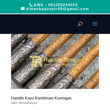
&WA : 081250244024
dimasbayusptr09@gmail.com
Handle Kayu Kombinasi Kuningan
oleh
dimasbayus