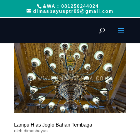
&WA : 081250244024
dimasbayusptr09@gmail.com
Lampu Hias Joglo Bahan Tembaga
oleh
dimasbayus