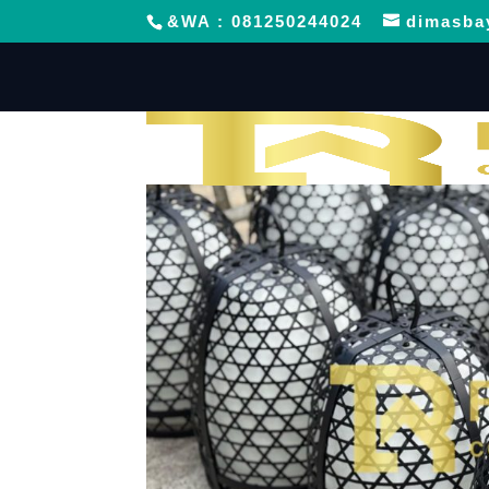
&WA : 081250244024
dimasba