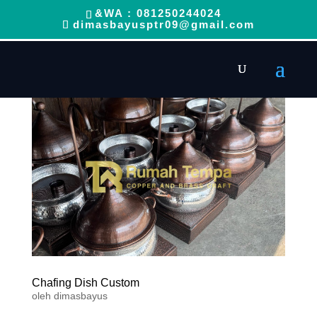
&WA : 081250244024
dimasbayusptr09@gmail.com
Chafing Dish Custom
oleh
dimasbayus