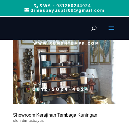
&WA : 081250244024
dimasbayusptr09@gmail.com
Showroom Kerajinan Tembaga Kuningan
oleh
dimasbayus