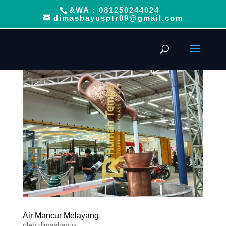
&WA : 081250244024
dimasbayusptr09@gmail.com
Air Mancur Melayang
oleh
dimasbayus