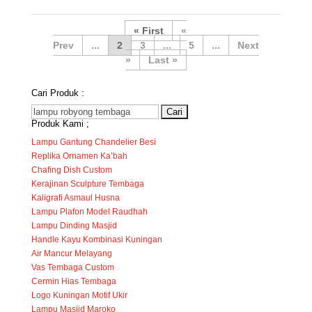
« First
«
...
2
3
...
5
...
»
Last »
Cari Produk :
Cari
Produk Kami ;
untuk:
Lampu Gantung Chandelier Besi
Replika Ornamen Ka’bah
Chafing Dish Custom
Kerajinan Sculpture Tembaga
Kaligrafi Asmaul Husna
Lampu Plafon Model Raudhah
Lampu Dinding Masjid
Handle Kayu Kombinasi Kuningan
Air Mancur Melayang
Vas Tembaga Custom
Cermin Hias Tembaga
Logo Kuningan Motif Ukir
Lampu Masjid Maroko