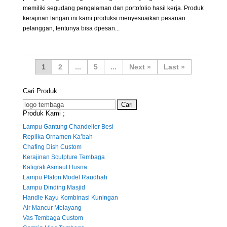
memiliki segudang pengalaman dan portofolio hasil kerja. Produk
kerajinan tangan ini kami produksi menyesuaikan pesanan
pelanggan, tentunya bisa dpesan...
1
2
...
5
...
»
Last »
Cari Produk :
Cari
Produk Kami ;
untuk:
Lampu Gantung Chandelier Besi
Replika Ornamen Ka’bah
Chafing Dish Custom
Kerajinan Sculpture Tembaga
Kaligrafi Asmaul Husna
Lampu Plafon Model Raudhah
Lampu Dinding Masjid
Handle Kayu Kombinasi Kuningan
Air Mancur Melayang
Vas Tembaga Custom