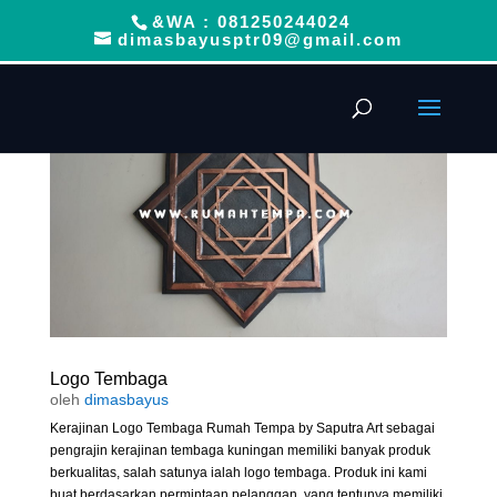
&WA : 081250244024
dimasbayusptr09@gmail.com
Logo Tembaga
oleh
dimasbayus
Kerajinan Logo Tembaga Rumah Tempa by Saputra Art sebagai
pengrajin kerajinan tembaga kuningan memiliki banyak produk
berkualitas, salah satunya ialah logo tembaga. Produk ini kami
buat berdasarkan permintaan pelanggan, yang tentunya memiliki